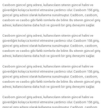
Casibom güncel giriş adresi, kullanıcıların sitenin güncel halini ve
güvenliğini kolayca kontrol etmesine yardımcı olur. Casibom 158 giriş,
güncel giriş adresi olarak kullanıma sunulmuştur. Cadibom, casibom,
casıbom ve casibo gibi farklı isimlerle de bilinir. Bu sitenin güncel giriş
adresi, kullanıcılarına daha hızlı ve güvenli bir giriş deneyimi sağlar.
Casibom güncel giriş adresi, kullanıcıların sitenin güncel halini ve
güvenliğini kolayca kontrol etmesine yardımcı olur. Casibom 158 giriş,
güncel giriş adresi olarak kullanıma sunulmuştur. Cadibom, casibom,
casıbom ve casibo gibi farklı isimlerle de bilinir. Bu sitenin güncel giriş
adresi, kullanıcılarına daha hızlı ve güvenli bir giriş deneyimi sağlar.
Casibom güncel giriş adresi, kullanıcıların sitenin güncel halini ve
güvenliğini kolayca kontrol etmesine yardımcı olur. Casibom 158 giriş,
güncel giriş adresi olarak kullanıma sunulmuştur. Cadibom, casibom,
casıbom ve casibo gibi farklı isimlerle de bilinir. Bu sitenin güncel giriş
adresi, kullanıcılarına daha hızlı ve güvenli bir giriş deneyimi sağlar.
Casibom güncel giriş adresi, kullanıcıların sitenin güncel halini ve
güvenliğini kolayca kontrol etmesine yardımcı olur. Casibom 158 giriş,
güncel giriş adresi olarak kullanıma sunulmuştur. Cadibom, casibom,