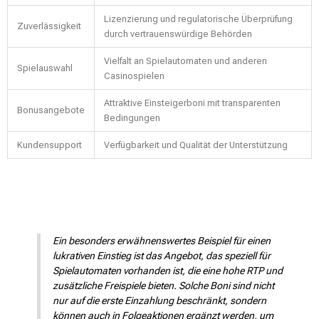
Lizenzierung und regulatorische Überprüfung
Zuverlässigkeit
durch vertrauenswürdige Behörden
Vielfalt an Spielautomaten und anderen
Spielauswahl
Casinospielen
Attraktive Einsteigerboni mit transparenten
Bonusangebote
Bedingungen
Kundensupport
Verfügbarkeit und Qualität der Unterstützung
Vertiefung in das Thema Slot-Boni: Ein
Beispiel
Ein besonders erwähnenswertes Beispiel für einen
lukrativen Einstieg ist das Angebot, das speziell für
Spielautomaten vorhanden ist, die eine hohe RTP und
zusätzliche Freispiele bieten. Solche Boni sind nicht
nur auf die erste Einzahlung beschränkt, sondern
können auch in Folgeaktionen ergänzt werden, um